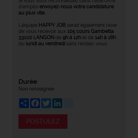
Si vous vous reconnaissez dans cette offre
d'emploi
envoyez-nous votre candidature
au plus vite.
L'équipe
HAPPY JOB
serait également ravie
de vous recevoir aux
105 cours Gambetta
33210 LANGON
de
9h à 12h
et de
14h à 18h
du
lundi au vendredi
sans rendez-vous.
Durée
Non renseignée
Share
Facebook
Twitter
LinkedIn
viadeo
POSTULEZ