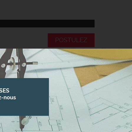
POSTULEZ
SES
z-nous