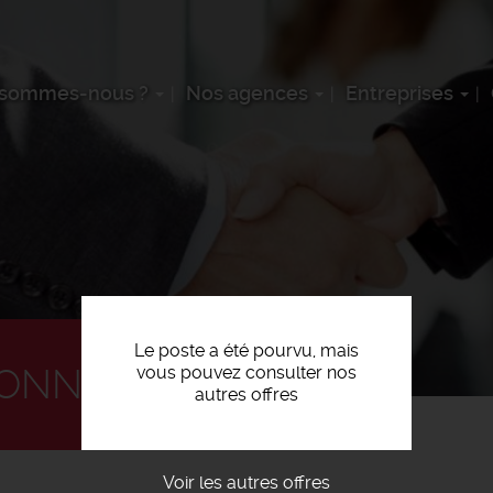
 sommes-nous ?
Nos agences
Entreprises
Le poste a été pourvu, mais
ONNEL F/H
vous pouvez consulter nos
autres offres
Voir les autres offres