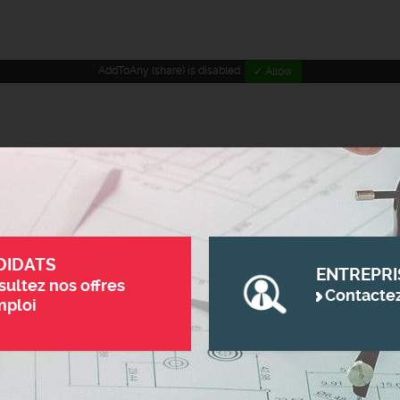
AddToAny (share) is disabled.
✓ Allow
DIDATS
ENTREPRI
ultez nos offres
Contacte
mploi