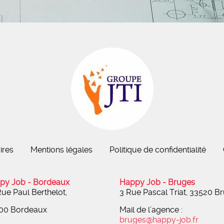
ires
Mentions légales
Politique de confidentialité
py Job - Bordeaux
Happy Job - Bruges
ue Paul Berthelot,
3 Rue Pascal Triat, 33520 B
00 Bordeaux
Mail de l’agence :
bruges@happy-job.fr