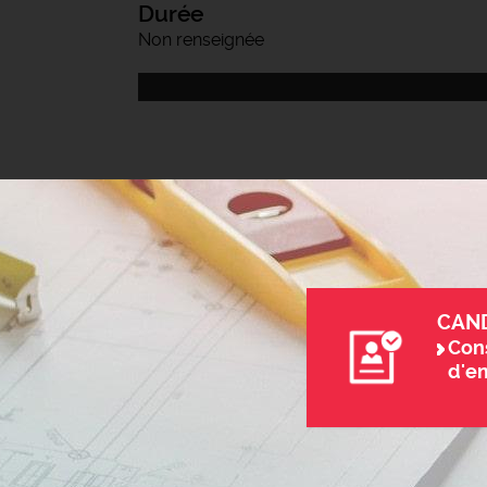
Durée
Non renseignée
CAN
Cons
d'e