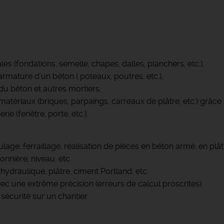
s (fondations, semelle, chapes, dalles, planchers, etc.),
rmature d’un béton ( poteaux, poutres, etc.),
du béton et autres mortiers,
iaux (briques, parpaings, carreaux de plâtre, etc.) grâce à d
e (fenêtre, porte, etc.).
ge, ferraillage, réalisation de pièces en béton armé, en plâtr
tonnière, niveau, etc.
hydraulique, plâtre, ciment Portland, etc.
ec une extrême précision (erreurs de calcul proscrites).
écurité sur un chantier.