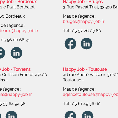
py Job - Bordeaux
Happy Job - Bruges
ue Paul Berthelot,
3 Rue Pascal Triat, 33520 B
00 Bordeaux
Mail de l’agence :
bruges@happy-job.fr
 de l’agence :
deaux@happy-job.fr
Tél : 05 57 26 03 80
: 05 56 00 66 31
 Job - Tonneins
Happy Job - Toulouse
e Colisson France, 47400
46 rue André Vasseur, 3120
ins
-
Toulouse
-
e l’agence :
Mail de l’agence :
ins@happy-job.fr
agencetoulouse@happy-job
05 53 64 94 58
Tél : 05 61 49 36 60