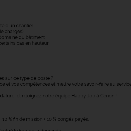
té d'un chantier
de charges)
 domaine du bâtiment
certains cas en hauteur
s sur ce type de poste ?
e et vos compétences et mettre votre savoir-faire au service
idature et rejoignez notre équipe Happy Job à Cenon !
 + 10 % fin de mission + 10 % congés payés.
fectué le jour de la demande.