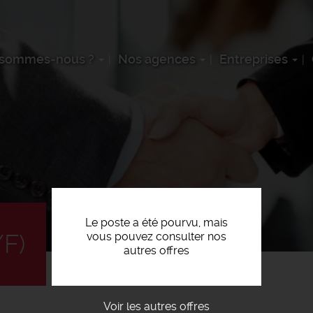
 sommes-nous ?
Nos agences
Entreprises
Le poste a été pourvu, mais
F)
vous pouvez consulter nos
autres offres
Voir les autres offres