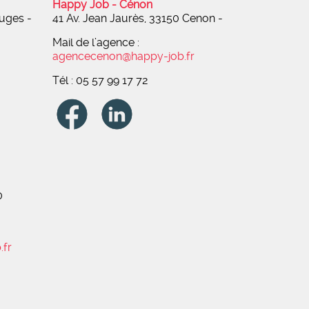
Happy Job - Cénon
ruges -
41 Av. Jean Jaurès, 33150 Cenon
-
Mail de l’agence :
agencecenon@happy-job.fr
Tél : 05 57 99 17 72
0
.fr