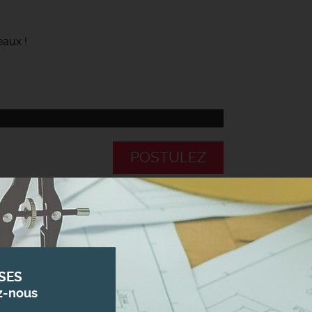
eaux !
POSTULEZ
SES
z-nous