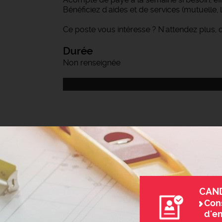
Bénéficiez d'aides et de services (mutuelle,
Ce poste vous intéresse ? N'attendez plus,
Durée
Non renseignée
CAN
Cons
d'e