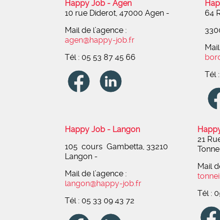
Happy Job - Agen
Hap
10 rue Diderot, 47000 Agen
-
64 R
Mail de l’agence :
330
agen@happy-job.fr
Mail
Tél : 05 53 87 45 66
bor
Tél 
Happy Job - Langon
Happy
21 Ru
105 cours Gambetta, 33210
Tonne
Langon -
Mail d
Mail de l’agence :
tonne
langon@happy-job.fr
Tél : 
Tél : 05 33 09 43 72