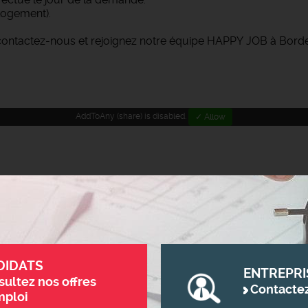
 logement).
 contactez-nous et rejoignez notre équipe HAPPY JOB à Bord
AddToAny (share) is disabled.
✓ Allow
DIDATS
ENTREPRI
ultez nos offres
Contacte
mploi