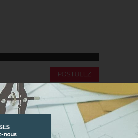
POSTULEZ
SES
z-nous