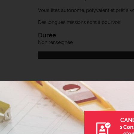
Vous êtes autonome, polyvalent et prêt à vou
Des longues missions sont à pourvoir.
Durée
Non renseignée
CAN
Cons
d'e