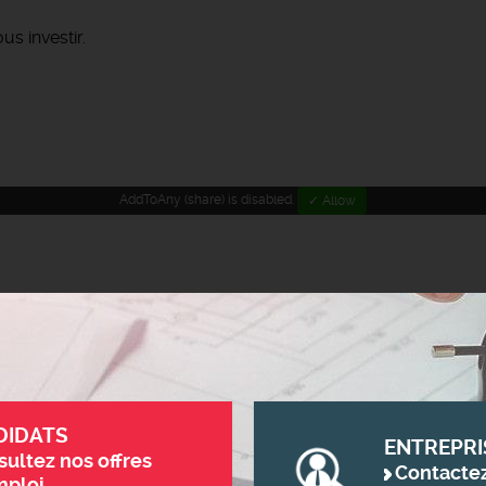
s investir.
AddToAny (share) is disabled.
✓ Allow
DIDATS
ENTREPRI
ultez nos offres
Contacte
mploi